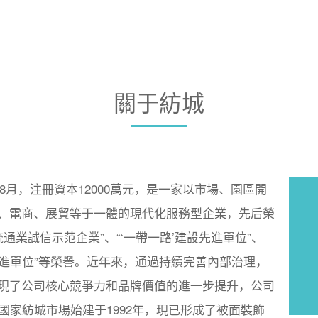
關于紡城
月，注冊資本12000萬元，是一家以市場、園區開
、電商、展貿等于一體的現代化服務型企業，先后榮
流通業誠信示范企業”、“‘一帶一路’建設先進單位”、
先進單位”等榮譽。近年來，通過持續完善內部治理，
現了公司核心競爭力和品牌價值的進一步提升，公司
家紡城市場始建于1992年，現已形成了被面裝飾