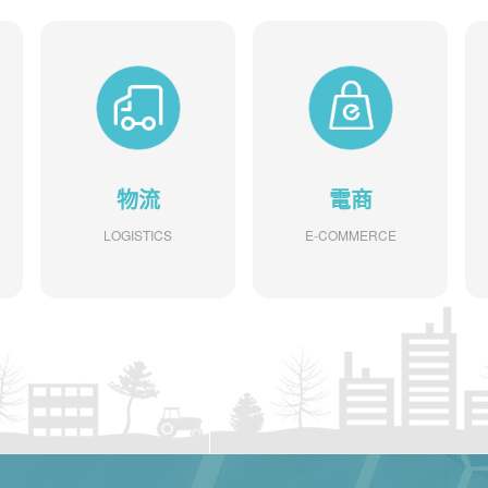
物流
電商
LOGISTICS
E-COMMERCE