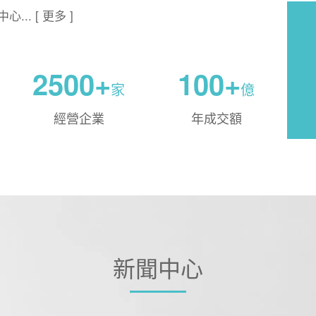
. [ 更多 ]
2500+
100+
家
億
經營企業
年成交額
新聞中心