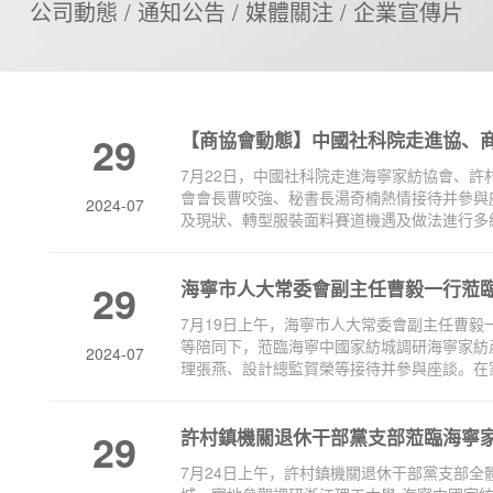
公司動態 / 通知公告 / 媒體關注 / 企業宣傳片
29
【商協會動態】中國社科院走進協、
7月22日，中國社科院走進海寧家紡協會、
會會長曹咬強、秘書長湯奇楠熱情接待并參與
2024-07
及現狀、轉型服裝面料賽道機遇及做法進行多維
29
海寧市人大常委會副主任曹毅一行蒞
7月19日上午，海寧市人大常委會副主任曹
等陪同下，蒞臨海寧中國家紡城調研海寧家紡
2024-07
理張燕、設計總監賀榮等接待并參與座談。在家
29
許村鎮機關退休干部黨支部蒞臨海寧
7月24日上午，許村鎮機關退休干部黨支部