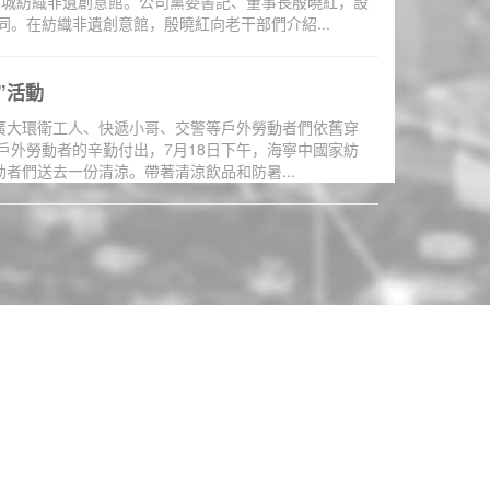
紡城紡織非遺創意館。公司黨委書記、董事長殷曉紅，設
。在紡織非遺創意館，殷曉紅向老干部們介紹...
”活動
，廣大環衛工人、快遞小哥、交警等戶外勞動者們依舊穿
戶外勞動者的辛勤付出，7月18日下午，海寧中國家紡
者們送去一份清涼。帶著清涼飲品和防暑...