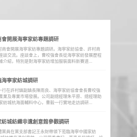
商會開展海寧家紡專題調研
許村商會開展海寧家紡專題調研。海寧家紡協會、許村商
座談交流。座談會上，曹咬強會長從海寧家紡發展歷程
介紹，特別是對海寧家紡增加服裝面料新賽道...
臨海寧家紡城調研
毅一行在許村鎮副鎮長陳雨良、海寧家紡協會會長曹咬強
產業及專業市場發展。公司副總經理朱平原、總經理助
紡城杭海面輔料中心，曹毅一行實地走訪調研...
家紡城紡織非遺創意館參觀調研
全體黨員在黨支部書記王永財帶領下蒞臨海寧中國家紡