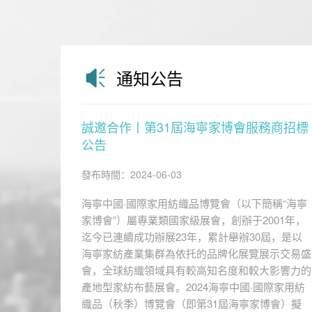
通知公告
誠邀合作丨第31屆海寧家博會服務商招標
公告
發布時間：2024-06-03
海寧中國·國際家用紡織品博覽會（以下簡稱“海寧
家博會”）屬專業類國家級展會，創辦于2001年，
迄今已連續成功辦展23年，累計舉辦30屆，是以
海寧家紡產業集群為依托的品牌化展覽展示交易盛
會，全球紡織領域具有較高知名度和較大影響力的
產地型家紡布藝展會。2024海寧中國·國際家用紡
織品（秋季）博覽會（即第31屆海寧家博會）擬