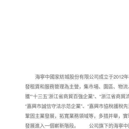
海寧中國家紡城股份有限公司成立于2012年8
發租賃和服務管理為主營，集市場、園區、物流
獲“‘十三五’浙江省商貿百強企業”、“浙江省商貿
“嘉興市誠信守法示范企業”、“嘉興市協稅護稅
鞏固主業發展，拓寬業務領域等，多措并舉，實
發展進入一個嶄新階段。 公司旗下的海寧中國